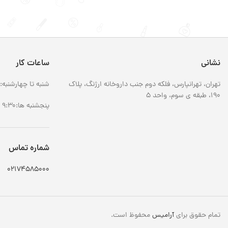
نشانی
ساعات کار
تهران، تهرانپارس، فلکه دوم جنب داروخانه ارژنگ، پلاک
شنبه تا چهارشنبه: 9:30 الی 8:00
190، طبقه ی سوم، واحد 5
پنجشنبه ها:9:30 الی 14:00
شماره تماس
02174585000
تمام حقوق برای
آرامیس
محفوظ است.