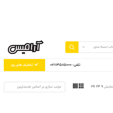
اب دسته بندی
تلفن: 02174585000
تخفیف های روز
مایش
9
24
36