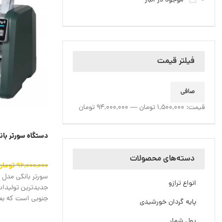
موجود در انبار
فیلتر قیمت
حداقل قیمت
حداكثر قيمت
صافی
قيمت:
1,500,000 تومان
—
94,000,000 تومان
دستگاه سورتر بانکی 
دسته‌های محصولات
96,000,000
تومان
انواع ترازو
جدیدترین تولیدات
جنوبی است که بعن
پایه گردان خورشیدی
پول شمار