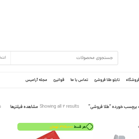
انتخ
روشگاه
تابلو طلا فروشی
تماس با ما
قوانین
مجله آرامیس
برچسب خورده “طلا فروشی”
Showing all 2 results
مشاهده فیلترها
Sorted by latest
ن
هر قسط
375,000
تومان