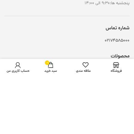
پنجشنبه ها:9:30 الی 14:00
شماره تماس
02174585000
محصولات
0
محصول
تابلو طلا فروشی
فروشگاه
علاقه مندی
سبد خرید
حساب کاربری من
مه پاش امنیتی طلا فروشی
دستگاه سورتر بانکی
انواع ترازو
اعتماد شما افتخار ماست