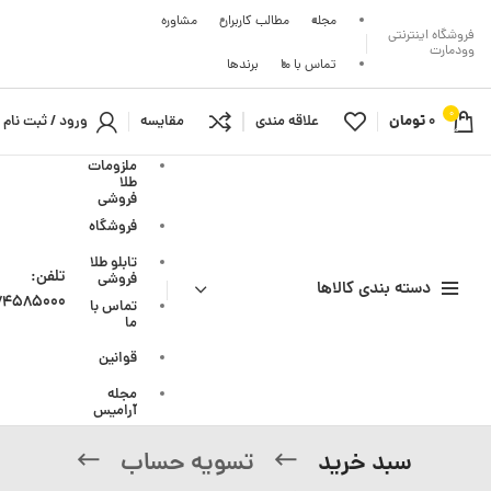
مجله
مطالب کاربران
مشاوره
فروشگاه اینترنتی
وودمارت
تماس با ما
برندها
0
0
تومان
علاقه مندی
مقایسه
ورود / ثبت نام
محصول
ملزومات
طلا
فروشی
فروشگاه
تابلو طلا
تلفن:
فروشی
دسته بندی کالاها
74585000
تماس با
ما
قوانین
مجله
آرامیس
سبد خرید
تسویه حساب